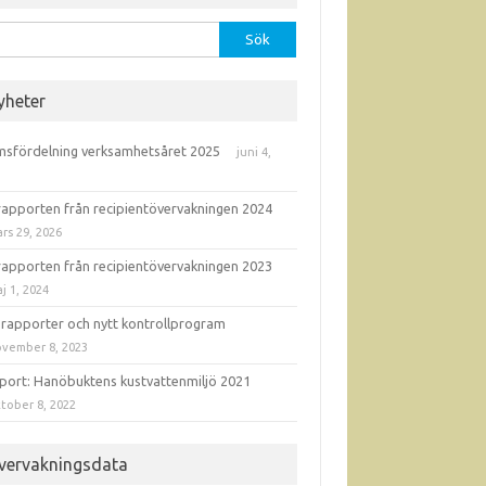
r:
yheter
sfördelning verksamhetsåret 2025
juni 4,
6
rapporten från recipientövervakningen 2024
rs 29, 2026
rapporten från recipientövervakningen 2023
j 1, 2024
 rapporter och nytt kontrollprogram
vember 8, 2023
port: Hanöbuktens kustvattenmiljö 2021
tober 8, 2022
vervakningsdata