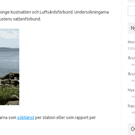
Sök
ekinge Kustvatten och Luftvårdsförbund. Undersökningarna
efte
kustens vattenförbund.
N
Mom
202
Års
ma
Års
ma
Nya
no
Rap
ok
garna som
söktjänst
per station eller som rapport per
Ö