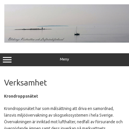
Hoppa
till
innehåll
Meny
Verksamhet
Krondroppsnätet
Krondroppsnätet har som målsättning att driva en samordnad,
länsvis miljöövervakning av skogsekosystemen i hela Sverige.
Övervakningen är inriktad mot lufthalter, nedfall av försurande och
övergödande ämnen samt dess inverkan på markvattnets