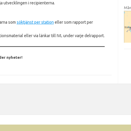
ja utvecklingen i recipienterna.
Mån
garna som
söktjänst per station
eller som rapport per
onsmaterial eller via länkar till IVL under varje delrapport.
nder nyheter!