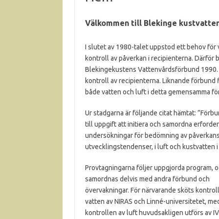
Välkommen till Blekinge kustvatte
I slutet av 1980-talet uppstod ett behov fö
kontroll av påverkan i recipienterna. Därfö
Blekingekustens Vattenvårdsförbund 1990. B
kontroll av recipienterna. Liknande förbund f
både vatten och luft i detta gemensamma fö
Ur stadgarna är följande citat hämtat: ”Förb
till uppgift att initiera och samordna erforder
undersökningar för bedömning av påverkan
utvecklingstendenser, i luft och kustvatten i
Provtagningarna följer uppgjorda program, 
samordnas delvis med andra förbund och
övervakningar. För närvarande sköts kontrol
vatten av NIRAS och Linné-universitetet, me
kontrollen av luft huvudsakligen utförs av IV