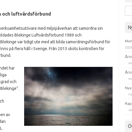
Sök
n och luftvårdsförbund
efte
N
r verksamhetsutövare med miljöpåverkan att samordna sin
r bildades Blekinge Luftvårdsförbund 1989 och
Mom
lekinge var tidigt ute med att bilda samordningsförbund för
202
inns på flera håll i Sverige. Från 2013 sköts kontrollen för
rbund.
Års
ma
undet har
Års
liga
ma
sgrad och
Nya
 Blekinge”.
no
och
Rap
ok
len av
dan
Ö
L.