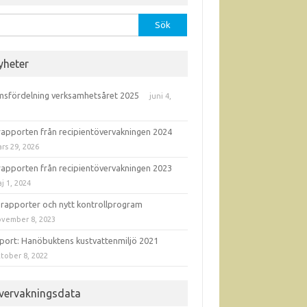
r:
yheter
sfördelning verksamhetsåret 2025
juni 4,
6
rapporten från recipientövervakningen 2024
rs 29, 2026
rapporten från recipientövervakningen 2023
j 1, 2024
 rapporter och nytt kontrollprogram
vember 8, 2023
port: Hanöbuktens kustvattenmiljö 2021
tober 8, 2022
vervakningsdata