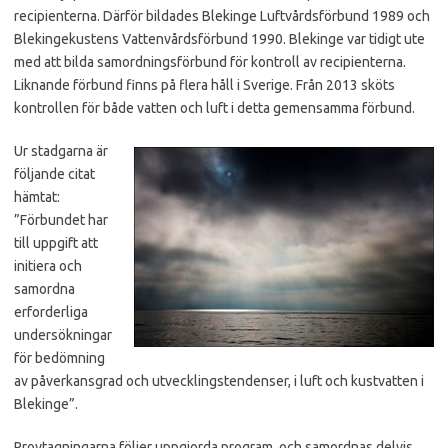
recipienterna. Därför bildades Blekinge Luftvårdsförbund 1989 och
Blekingekustens Vattenvårdsförbund 1990. Blekinge var tidigt ute
med att bilda samordningsförbund för kontroll av recipienterna.
Liknande förbund finns på flera håll i Sverige. Från 2013 sköts
kontrollen för både vatten och luft i detta gemensamma förbund.
Ur stadgarna är
följande citat
hämtat:
”Förbundet har
till uppgift att
initiera och
samordna
erforderliga
undersökningar
för bedömning
av påverkansgrad och utvecklingstendenser, i luft och kustvatten i
Blekinge”.
Provtagningarna följer uppgjorda program, och samordnas delvis