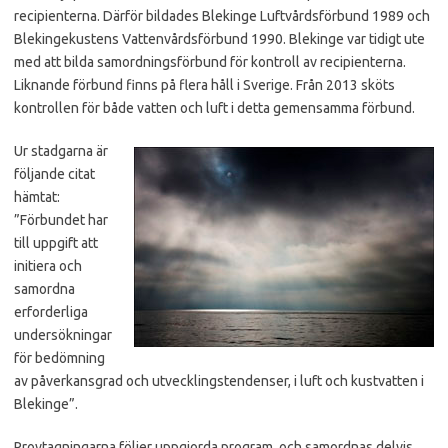
recipienterna. Därför bildades Blekinge Luftvårdsförbund 1989 och
Blekingekustens Vattenvårdsförbund 1990. Blekinge var tidigt ute
med att bilda samordningsförbund för kontroll av recipienterna.
Liknande förbund finns på flera håll i Sverige. Från 2013 sköts
kontrollen för både vatten och luft i detta gemensamma förbund.
Ur stadgarna är
följande citat
hämtat:
”Förbundet har
till uppgift att
initiera och
samordna
erforderliga
undersökningar
för bedömning
av påverkansgrad och utvecklingstendenser, i luft och kustvatten i
Blekinge”.
Provtagningarna följer uppgjorda program, och samordnas delvis